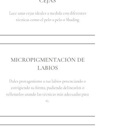
CEJAS
Luce unas cejas ideales a medida con diferentes
técnicas como el pelo a pelo o Shading
MICROPIGMENTACIÓN DE
LABIOS
Dales protagonismo a tus labios potenciando o
corrigiendo su forma, pudiendo delinearlos o
rellenarlos usando las técnicas más adecuadas para
ti.