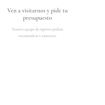
Ven a visitarnos y pide tu
presupuesto
Nuestro equipo de expertos podrán
recomendarte y asesorarte.
Contáctanos
Av. de la Puebla, 52 - 2ºA
24402 Ponferrada. León.
T
987 400 693
info@menfis-belleza.com
www.menfis-belleza.com